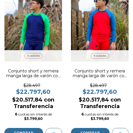
4 colores
4 colores
Conjunto short y remera
Conjunto short y remera
manga larga de varón con
manga larga de varón con
filtro UV original con
filtro UV original con
certificado oficial
certificado oficial
$28.497
$28.497
$22.797,60
$22.797,60
$20.517,84
con
$20.517,84
con
Transferencia
Transferencia
6
cuotas sin interés de
6
cuotas sin interés de
$3.799,60
$3.799,60
COMPRAR
COMPRAR