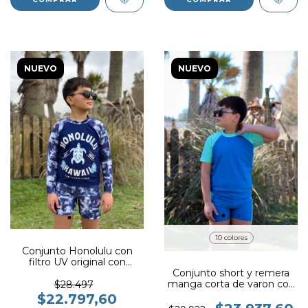
NUEVO
NUEVO
10 colores
Conjunto Honolulu con
filtro UV original con
certificado oficial
Conjunto short y remera
manga corta de varon con
$28.497
filtro UV original con
$22.797,60
certificado oficial