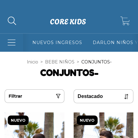
3 Y 6 CUOTAS SIN INTERES + 10% DE DESCUENTO ABONANDO 
0
NUEVOS INGRESOS
DARLON NIÑOS Y
Inicio
>
BEBE NIÑOS
>
CONJUNTOS-
CONJUNTOS-
Filtrar
NUEVO
NUEVO