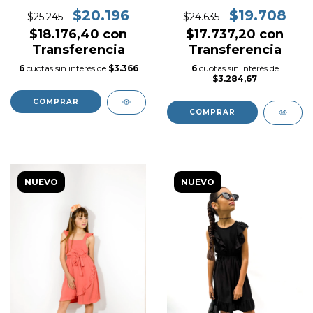
art. 924
$20.196
$19.708
$25.245
$24.635
$18.176,40
con
$17.737,20
con
Transferencia
Transferencia
6
cuotas sin interés de
$3.366
6
cuotas sin interés de
$3.284,67
COMPRAR
COMPRAR
NUEVO
NUEVO