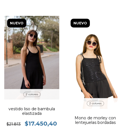
NUEVO
NUEVO
2 colores
2 colores
vestido liso de bambula
elastizada
Mono de morley con
lentejuelas bordadas
$17.450,40
$21.813