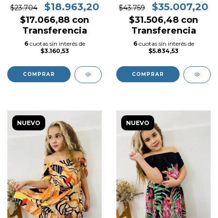
$18.963,20
$35.007,20
$23.704
$43.759
$17.066,88
con
$31.506,48
con
Transferencia
Transferencia
6
cuotas sin interés de
6
cuotas sin interés de
$3.160,53
$5.834,53
COMPRAR
COMPRAR
NUEVO
NUEVO