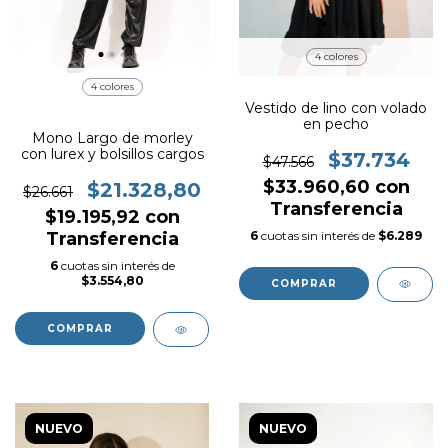
4 colores
4 colores
Vestido de lino con volado
en pecho
Mono Largo de morley
con lurex y bolsillos cargos
$37.734
$47.566
$33.960,60
con
$21.328,80
$26.661
Transferencia
$19.195,92
con
6
cuotas sin interés de
$6.289
Transferencia
6
cuotas sin interés de
$3.554,80
COMPRAR
COMPRAR
NUEVO
NUEVO