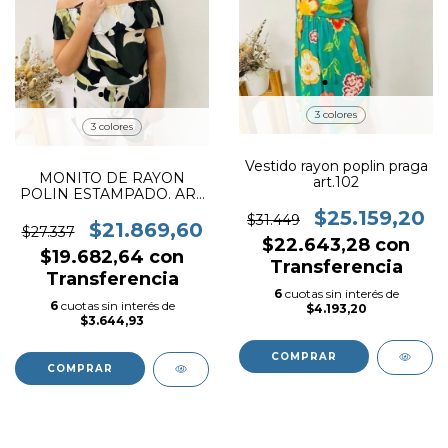
3 colores
3 colores
Vestido rayon poplin praga
MONITO DE RAYON
art.102
POLIN ESTAMPADO. ART
106
$25.159,20
$31.449
$21.869,60
$27.337
$22.643,28
con
$19.682,64
con
Transferencia
Transferencia
6
cuotas sin interés de
6
cuotas sin interés de
$4.193,20
$3.644,93
COMPRAR
COMPRAR