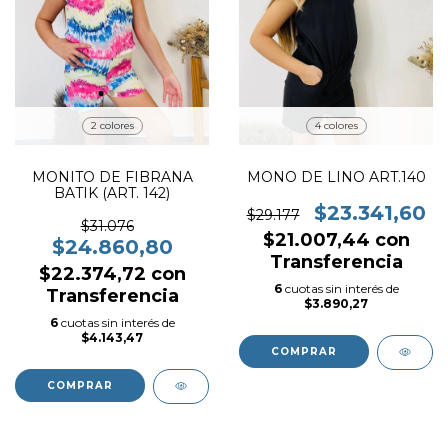
2 colores
4 colores
MONITO DE FIBRANA
MONO DE LINO ART.140
BATIK (ART. 142)
$23.341,60
$29.177
$31.076
$21.007,44
con
$24.860,80
Transferencia
$22.374,72
con
6
cuotas sin interés de
Transferencia
$3.890,27
6
cuotas sin interés de
$4.143,47
COMPRAR
COMPRAR