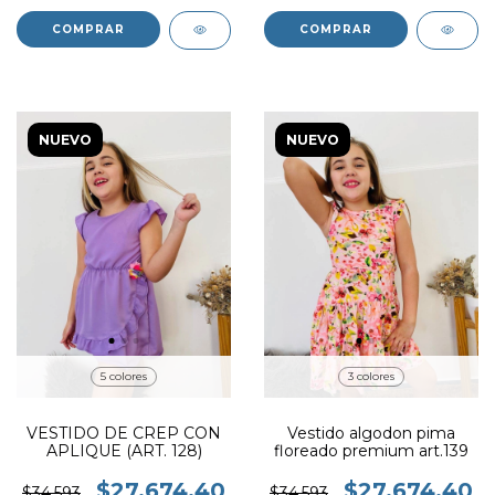
COMPRAR
COMPRAR
NUEVO
NUEVO
5 colores
3 colores
VESTIDO DE CREP CON
Vestido algodon pima
APLIQUE (ART. 128)
floreado premium art.139
$27.674,40
$27.674,40
$34.593
$34.593