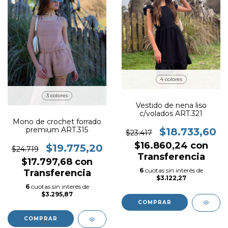
4 colores
3 colores
Vestido de nena liso
c/volados ART.321
Mono de crochet forrado
premium ART.315
$18.733,60
$23.417
$16.860,24
con
$19.775,20
$24.719
Transferencia
$17.797,68
con
6
cuotas sin interés de
Transferencia
$3.122,27
6
cuotas sin interés de
$3.295,87
COMPRAR
COMPRAR