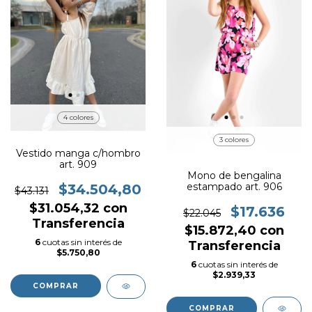
4 colores
3 colores
Vestido manga c/hombro
art. 909
Mono de bengalina
estampado art. 906
$34.504,80
$43.131
$31.054,32
con
$17.636
$22.045
Transferencia
$15.872,40
con
6
cuotas sin interés de
Transferencia
$5.750,80
6
cuotas sin interés de
$2.939,33
COMPRAR
COMPRAR