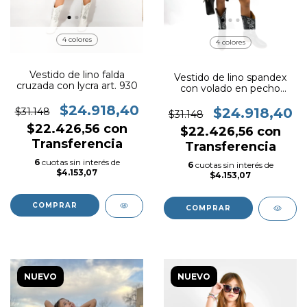
4 colores
4 colores
Vestido de lino falda
Vestido de lino spandex
cruzada con lycra art. 930
con volado en pecho
excelente calidad art. 921
$24.918,40
$24.918,40
$31.148
$31.148
$22.426,56
con
$22.426,56
con
Transferencia
Transferencia
6
cuotas sin interés de
6
cuotas sin interés de
$4.153,07
$4.153,07
COMPRAR
COMPRAR
NUEVO
NUEVO