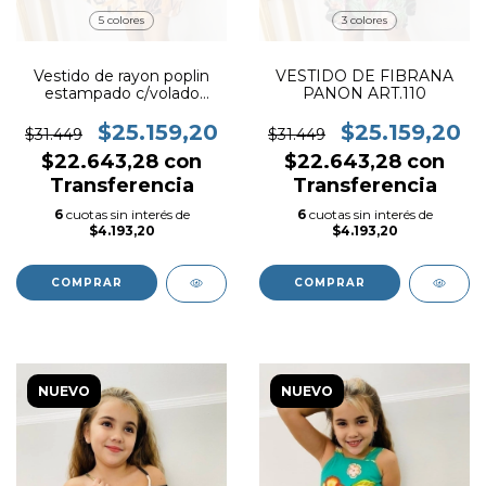
5 colores
3 colores
Vestido de rayon poplin
VESTIDO DE FIBRANA
estampado c/volado
PANON ART.110
diagonal art.111
$25.159,20
$25.159,20
$31.449
$31.449
$22.643,28
con
$22.643,28
con
Transferencia
Transferencia
6
cuotas sin interés de
6
cuotas sin interés de
$4.193,20
$4.193,20
COMPRAR
COMPRAR
NUEVO
NUEVO