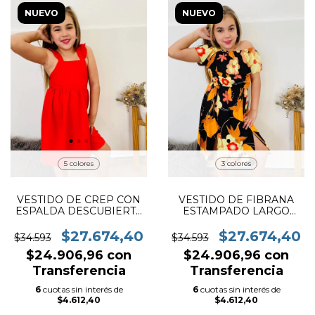
NUEVO
NUEVO
5 colores
3 colores
VESTIDO DE CREP CON
VESTIDO DE FIBRANA
ESPALDA DESCUBIERTA
ESTAMPADO LARGO
Y CRUZADA CON
(ART.131)
VOLADO ( ART. 137)
$27.674,40
$27.674,40
$34.593
$34.593
$24.906,96
con
$24.906,96
con
Transferencia
Transferencia
6
cuotas sin interés de
6
cuotas sin interés de
$4.612,40
$4.612,40