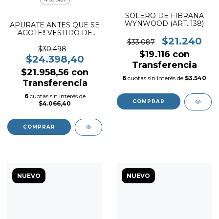
SOLERO DE FIBRANA
WYNWOOD (ART. 138)
APURATE ANTES QUE SE
AGOTE!! VESTIDO DE
$21.240
POPLIN LISO CON
$33.087
VOLADO (VOLVIO A
$30.498
$19.116
con
INGRESAR)
$24.398,40
Transferencia
$21.958,56
con
6
cuotas sin interés de
$3.540
Transferencia
6
cuotas sin interés de
COMPRAR
$4.066,40
COMPRAR
NUEVO
NUEVO