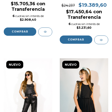
$15.705,36
con
$19.389,60
$24.237
Transferencia
$17.450,64
con
6
cuotas sin interés de
Transferencia
$2.908,40
6
cuotas sin interés de
$3.231,60
COMPRAR
COMPRAR
NUEVO
NUEVO