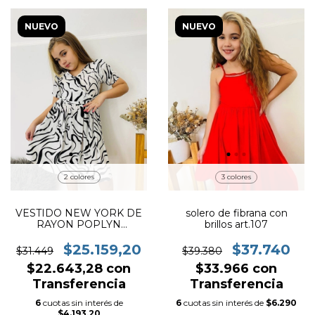
NUEVO
NUEVO
2 colores
3 colores
VESTIDO NEW YORK DE
solero de fibrana con
RAYON POPLYN
brillos art.107
ESTAMPADO PREMIUM
ART. 136
$25.159,20
$37.740
$31.449
$39.380
$22.643,28
con
$33.966
con
Transferencia
Transferencia
6
cuotas sin interés de
6
cuotas sin interés de
$6.290
$4.193,20