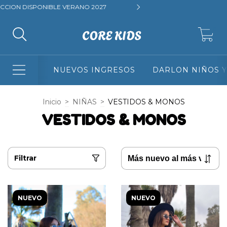
ERANO 2027
3 Y 6 CUOTAS SIN INTERES + 10% DE DESCUENT
0
NUEVOS INGRESOS
DARLON NIÑOS Y
Inicio
>
NIÑAS
>
VESTIDOS & MONOS
VESTIDOS & MONOS
Filtrar
NUEVO
NUEVO