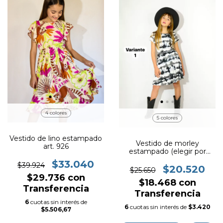
4 colores
5 colores
Vestido de lino estampado
Vestido de morley
art. 926
estampado (elegir por
numero de variante)
$33.040
$39.924
art.929
$20.520
$25.650
$29.736
con
$18.468
con
Transferencia
Transferencia
6
cuotas sin interés de
6
cuotas sin interés de
$3.420
$5.506,67