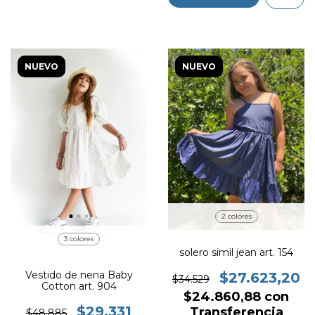
NUEVO
NUEVO
2 colores
3 colores
solero simil jean art. 154
Vestido de nena Baby
$27.623,20
$34.529
Cotton art. 904
$24.860,88
con
$29.331
Transferencia
$48.885