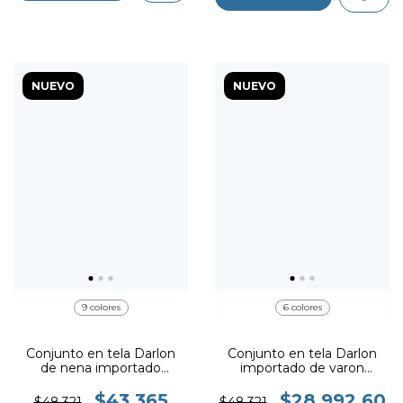
NUEVO
NUEVO
9 colores
6 colores
Conjunto en tela Darlon
Conjunto en tela Darlon
de nena importado
importado de varon
CHAMPS
CHAMPS
$43.365
$28.992,60
$48.321
$48.321