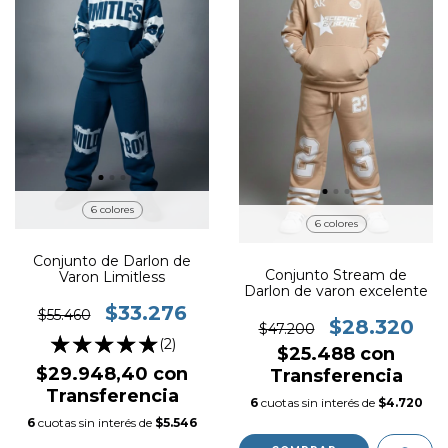
6 colores
6 colores
Conjunto de Darlon de
Conjunto Stream de
Varon Limitless
Darlon de varon excelente
$33.276
$55.460
$28.320
$47.200
(2)
$25.488
con
$29.948,40
con
Transferencia
Transferencia
6
cuotas sin interés de
$4.720
6
cuotas sin interés de
$5.546