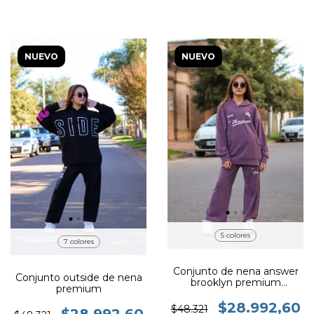
NUEVO
NUEVO
5 colores
7 colores
Conjunto de nena answer
Conjunto outside de nena
brooklyn premium
premium
importado
$28.992,60
$48.321
$28.992,60