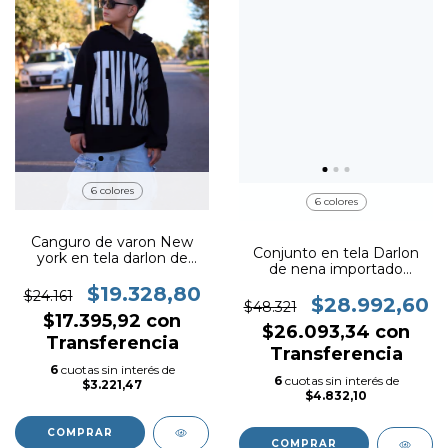
6 colores
6 colores
Canguro de varon New
Conjunto en tela Darlon
york en tela darlon de
de nena importado
varon importado premium
CHANGE
$19.328,80
$24.161
$28.992,60
$48.321
$17.395,92
con
$26.093,34
con
Transferencia
Transferencia
6
cuotas sin interés de
6
cuotas sin interés de
$3.221,47
$4.832,10
COMPRAR
COMPRAR