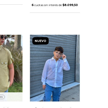
6
cuotas sin interés de
$8.099,50
NUEVO
res