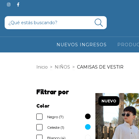
3 Y 6 CUOTAS SIN INTERE
NUEVOS INGRESOS
PRODU
Inicio
>
NIÑOS
>
CAMISAS DE VESTIR
Filtrar por
NUEVO
Color
Negro (7)
Celeste (1)
Blanco (4)