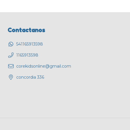
Contactanos
541165913598
1165913598
corekidsonline@gmail.com
concordia 336