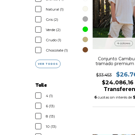
Natural (1)
Gris (2)
Verde (2)
Crudo (1)
4 colores
Chocolate (1)
Conjunto Camibu
tramado premium 
VER TODOS
$26.7
$33.453
$24.086,1
Talle
Transferen
4 (1)
6
cuotas sin interés de
6 (13)
8 (13)
10 (13)