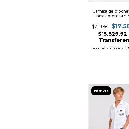
Camisa de croche
unisex premium 
$17.5
$21.986
$15.829,92
Transferen
6
cuotas sin interés de
NUEVO