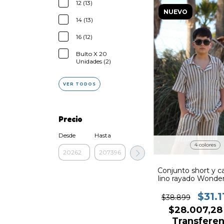
12 (13)
NUEVO
14 (13)
16 (12)
Bulto X 20
Unidades (2)
VER TODOS
Precio
Desde
Hasta
4 colores
Conjunto short y c
lino rayado Wonder
328
$31.1
$38.899
$28.007,2
Transferen