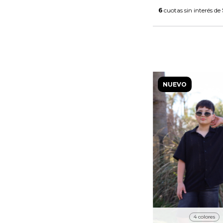
6
cuotas sin interés de
NUEVO
4 colores