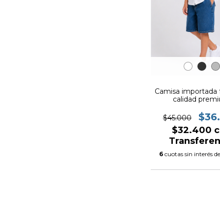
Camisa importada f
calidad prem
(ART.25x88
$36
$45.000
$32.400
c
Transferen
6
cuotas sin interés d