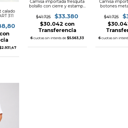
Camisa importada fresquita
Camisa import
bolsillo con cierre y estampa
botones meta
ART.25x858
fresca AR
t calado
$33.380
$
ART 311
$41.725
$41.725
$30.042
con
$30.0
88,80
Transferencia
Transfe
con
6
cuotas sin interés de
$5.563,33
6
cuotas sin inter
cia
$2.931,47