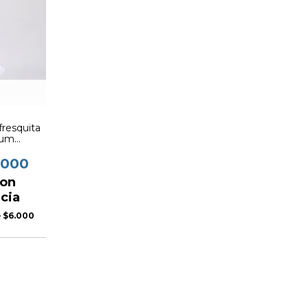
resquita
ium
0)
.000
on
cia
e
$6.000