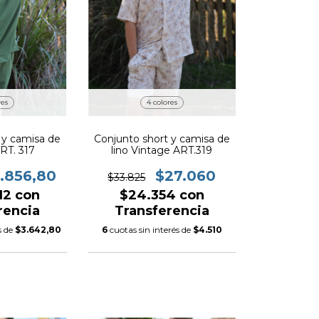
res
4 colores
 y camisa de
Conjunto short y camisa de
ART. 317
lino Vintage ART.319
.856,80
$27.060
$33.825
,12
con
$24.354
con
rencia
Transferencia
s de
$3.642,80
6
cuotas sin interés de
$4.510