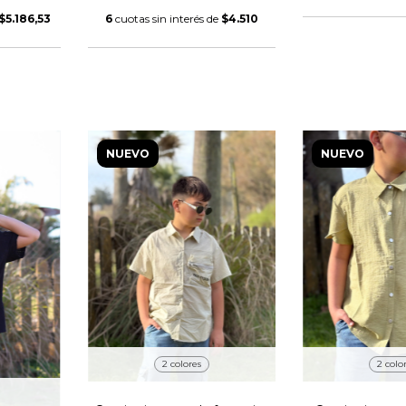
$5.186,53
6
cuotas sin interés de
$4.510
NUEVO
NUEVO
2 colores
2 colo