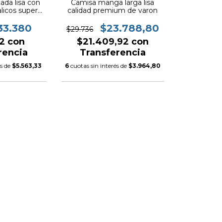
ada lisa con
Camisa manga larga lisa
licos super
calidad premium de varon
T.39205
33.380
$23.788,80
$29.736
42
con
$21.409,92
con
rencia
Transferencia
és de
$5.563,33
6
cuotas sin interés de
$3.964,80