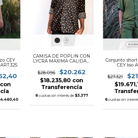
+1
4 colo
CAMISA DE POPLIN CON
zo CEY
Conjunto short
LYCRA MAXIMA CALIDAD
ART.325
CEY liso 
(sushi)
$20.262
$28.096
62,40
$21
$27.321
$18.235,80
con
6
con
$19.671
Transferencia
cia
Transfe
6
cuotas sin interés de
$3.377
$4.460,40
6
cuotas sin interé