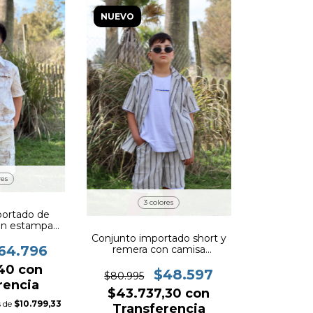
NUEVO
res
3 colores
portado de
con estampa
x817
Conjunto importado short y
64.796
remera con camisa
ART.39793
,40
con
$48.597
$80.995
rencia
$43.737,30
con
s de
$10.799,33
Transferencia