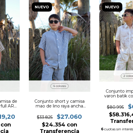
NUEVO
NUEVO
2 colo
4 colores
Conjunto im
varon batik 
ART.25
amisa de
Conjunto short y camisa
$
full ART.
mao de lino raya ancha
$80.995
ART.329
$58.316
19,20
$27.060
$33.825
Transfe
8
con
$24.354
con
6
cuotas sin interé
cia
Transferencia