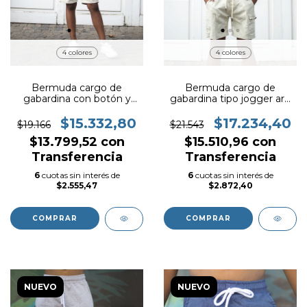
4 colores
4 colores
Bermuda cargo de
Bermuda cargo de
gabardina con botón y
gabardina tipo jogger art.
pasa cinto art. 917
912
$15.332,80
$17.234,40
$19.166
$21.543
$13.799,52
con
$15.510,96
con
Transferencia
Transferencia
6
cuotas sin interés de
6
cuotas sin interés de
$2.555,47
$2.872,40
COMPRAR
COMPRAR
NUEVO
NUEVO