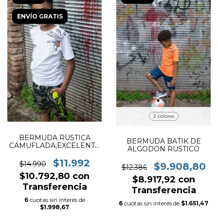
ENVÍO GRATIS
2 colores
BERMUDA RUSTICA
BERMUDA BATIK DE
CAMUFLADA,EXCELENTE
ALGODON RUSTICO
CALIDAD
$11.992
$14.990
$9.908,80
$12.386
$10.792,80
con
$8.917,92
con
Transferencia
Transferencia
6
cuotas sin interés de
6
cuotas sin interés de
$1.651,47
$1.998,67