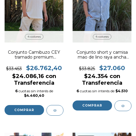
4 colores
4 colores
Conjunto Camibuzo CEY
Conjunto short y camisa
tramado premium
mao de lino raya ancha
ART.325
ART.329
$26.762,40
$27.060
$33.453
$33.825
$24.086,16
con
$24.354
con
Transferencia
Transferencia
6
cuotas sin interés de
6
cuotas sin interés de
$4.510
$4.460,40
COMPRAR
COMPRAR