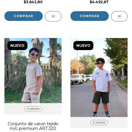
$3.642,80
$4.492,67
COMPRAR
COMPRAR
NUEVO
NUEVO
4 colores
2 colores
Conjunto de varon tejido
m/c premium ART.320