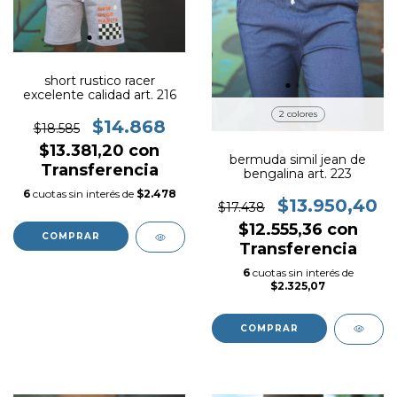
short rustico racer
excelente calidad art. 216
2 colores
$14.868
$18.585
$13.381,20
con
bermuda simil jean de
Transferencia
bengalina art. 223
6
cuotas sin interés de
$2.478
$13.950,40
$17.438
$12.555,36
con
COMPRAR
Transferencia
6
cuotas sin interés de
$2.325,07
COMPRAR