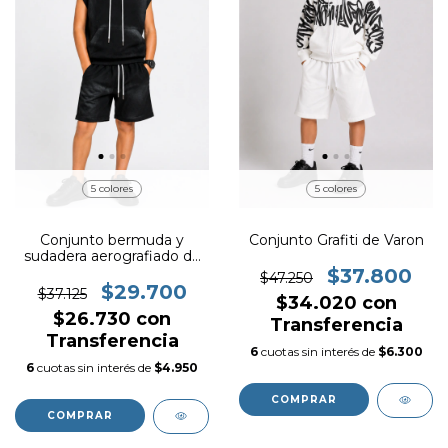
5 colores
5 colores
Conjunto bermuda y
Conjunto Grafiti de Varon
sudadera aerografiado de
varon
$37.800
$47.250
$29.700
$37.125
$34.020
con
$26.730
con
Transferencia
Transferencia
6
cuotas sin interés de
$6.300
6
cuotas sin interés de
$4.950
COMPRAR
COMPRAR