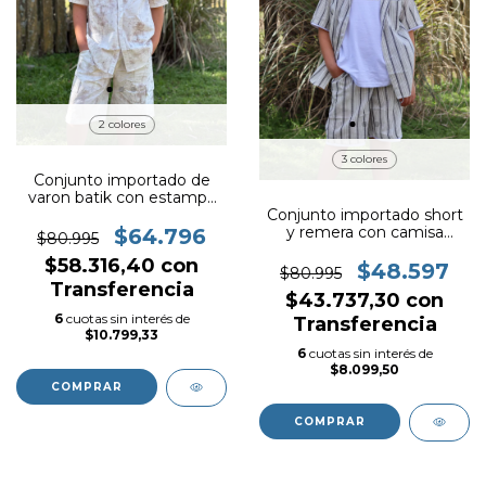
2 colores
3 colores
Conjunto importado de
varon batik con estampa
ART.25x817
Conjunto importado short
y remera con camisa
$64.796
$80.995
ART.39793
$58.316,40
con
$48.597
$80.995
Transferencia
$43.737,30
con
6
cuotas sin interés de
Transferencia
$10.799,33
6
cuotas sin interés de
$8.099,50
COMPRAR
COMPRAR