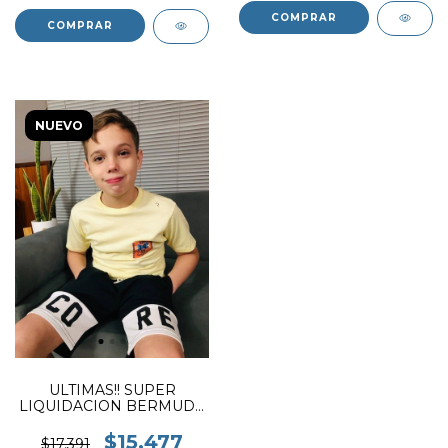
COMPRAR
COMPRAR
NUEVO
ULTIMAS!! SUPER
LIQUIDACION BERMUDA
DE ALGODON RUSTICO
CORE
$15.477
$17.391