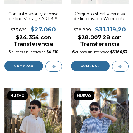
Conjunto short y camisa
Conjunto short y camisa
de lino Vintage ART.319
de lino rayado Wonderfull
ART. 328
$27.060
$31.119,20
$33.825
$38.899
$24.354
con
$28.007,28
con
Transferencia
Transferencia
6
cuotas sin interés de
$4.510
6
cuotas sin interés de
$5.186,53
COMPRAR
COMPRAR
NUEVO
NUEVO