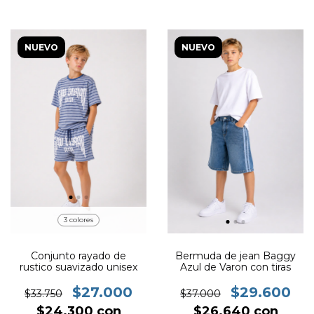
NUEVO
NUEVO
3 colores
Conjunto rayado de
Bermuda de jean Baggy
rustico suavizado unisex
Azul de Varon con tiras
$27.000
$29.600
$33.750
$37.000
$24.300
con
$26.640
con