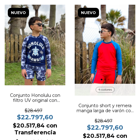
NUEVO
NUEVO
4 colores
Conjunto Honolulu con
filtro UV original con
certificado oficial
Conjunto short y remera
manga larga de varón con
$28.497
filtro UV original con
$22.797,60
certificado oficial
$28.497
$20.517,84
con
$22.797,60
Transferencia
$20.517,84
con