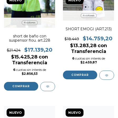
NUEVO
NUEVO
4 colores
4 colores
SHORT EMOGI (ART.213)
short de baño con
$14.759,20
$18.449
suspensor flou. art.228
$13.283,28
con
$17.139,20
$21.424
Transferencia
$15.425,28
con
6
cuotas sin interés de
Transferencia
$2.459,87
6
cuotas sin interés de
$2.856,53
COMPRAR
COMPRAR
NUEVO
NUEVO