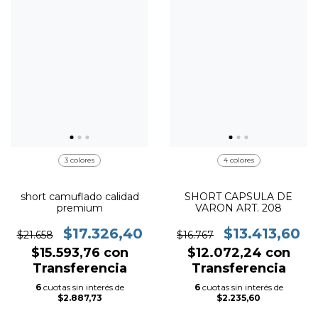
3 colores
4 colores
short camuflado calidad
SHORT CAPSULA DE
premium
VARON ART. 208
$17.326,40
$13.413,60
$21.658
$16.767
$15.593,76
con
$12.072,24
con
Transferencia
Transferencia
6
cuotas sin interés de
6
cuotas sin interés de
$2.887,73
$2.235,60