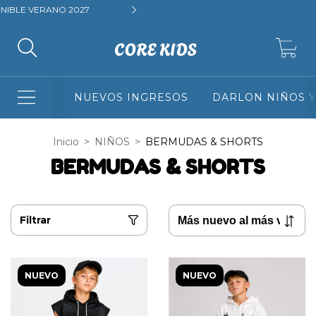
3 Y 6 CUOTAS SIN INTERES + 10% DE DESCUENTO ABONANDO 
0
NUEVOS INGRESOS
DARLON NIÑOS Y
Inicio
>
NIÑOS
>
BERMUDAS & SHORTS
BERMUDAS & SHORTS
Filtrar
NUEVO
NUEVO