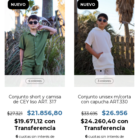
NUEVO
NUEVO
4 colores
3 colores
Conjunto short y camisa
Conjunto unisex m/corta
de CEY liso ART. 317
con capucha ART.330
$21.856,80
$26.956
$27.321
$33.695
$19.671,12
con
$24.260,40
con
Transferencia
Transferencia
6
cuotas sin interés de
6
cuotas sin interés de