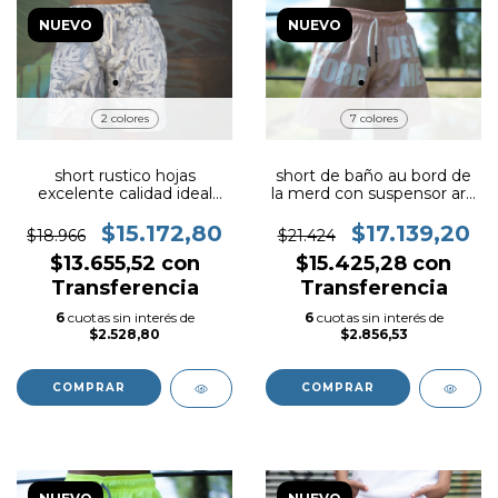
NUEVO
NUEVO
7 colores
2 colores
short de baño au bord de
short rustico hojas
la merd con suspensor art.
excelente calidad ideal
224
para el verano art. 220
$17.139,20
$15.172,80
$21.424
$18.966
$15.425,28
con
$13.655,52
con
Transferencia
Transferencia
6
cuotas sin interés de
6
cuotas sin interés de
$2.856,53
$2.528,80
COMPRAR
COMPRAR