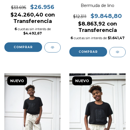
Bermuda de lino
$26.956
$33.695
$24.260,40
con
$9.848,80
$12.311
Transferencia
$8.863,92
con
6
cuotas sin interés de
Transferencia
$4.492,67
6
cuotas sin interés de
$1.641,47
COMPRAR
COMPRAR
NUEVO
NUEVO