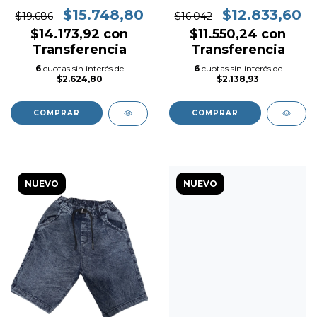
COMODO
ELASTIZADA LISA
$15.748,80
$12.833,60
$19.686
$16.042
$14.173,92
con
$11.550,24
con
Transferencia
Transferencia
6
cuotas sin interés de
6
cuotas sin interés de
$2.624,80
$2.138,93
COMPRAR
COMPRAR
NUEVO
NUEVO