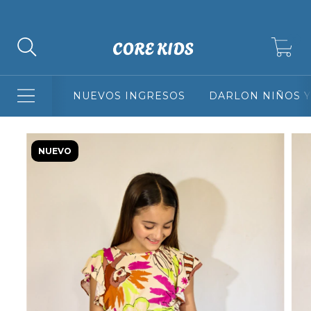
3 Y 6 CUOTAS SIN INTERES + 10% DE DESCUENTO ABONANDO P
0
NUEVOS INGRESOS
DARLON NIÑOS Y
NUEVO