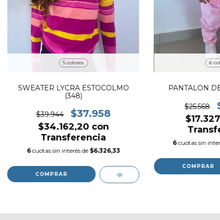
5 colores
6 co
SWEATER LYCRA ESTOCOLMO
PANTALON DE
(348)
$25.568
$37.958
$39.944
$17.32
$34.162,20
con
Transf
Transferencia
6
cuotas sin inte
6
cuotas sin interés de
$6.326,33
COMPRAR
COMPRAR