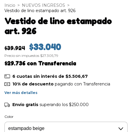
Inicio
>
NUEVOS INGRESOS
>
Vestido de lino estampado art. 926
Vestido de lino estampado
art. 926
$33.040
$39.924
Precio sin impuestos
$27.305,79
$29.736
con
Transferencia
6
cuotas sin interés de
$5.506,67
10% de descuento
pagando con Transferencia
Ver más detalles
Envío gratis
superando los
$250.000
Color